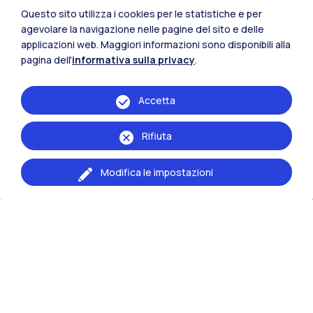
Questo sito utilizza i cookies per le statistiche e per
agevolare la navigazione nelle pagine del sito e delle
applicazioni web. Maggiori informazioni sono disponibili alla
pagina dell'
informativa sulla privacy
.
Accetta
Master universitari e corsi
post-laurea
Rifiuta
Modifica le impostazioni