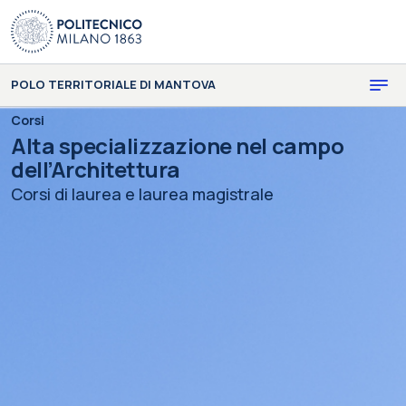
Skip to main content
Skip to page footer
POLO TERRITORIALE DI MANTOVA
Corsi
Alta specializzazione nel campo
dell’Architettura
Corsi di laurea e laurea magistrale