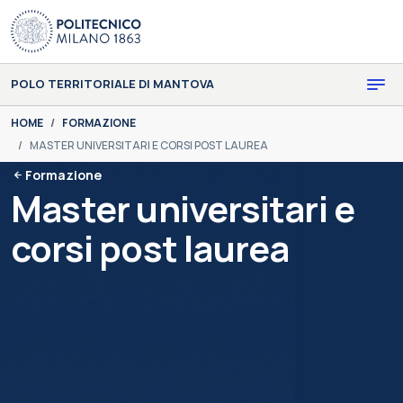
Skip to main content
Skip to page footer
POLO TERRITORIALE DI MANTOVA
You are here:
HOME
FORMAZIONE
MASTER UNIVERSITARI E CORSI POST LAUREA
Formazione
Master universitari e
corsi post laurea