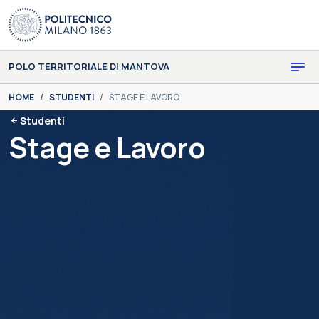
Skip to main content
Skip to page footer
POLO TERRITORIALE DI MANTOVA
You are here:
HOME
STUDENTI
STAGE E LAVORO
Studenti
Stage e Lavoro